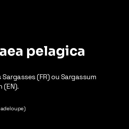
laea pelagica
s Sargasses (FR) ou Sargassum
 (EN).
uadeloupe)