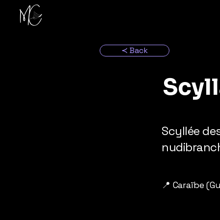
≺ Back
Scyl
Scyllée de
nudibranch
📍 Caraïbe (G