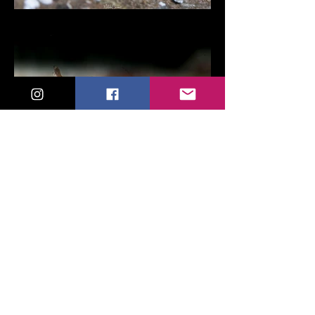
Pour plus d'informations sur les
limaces de Guadeloupe :
Seaslugs Guadeloupe
Inaturalist