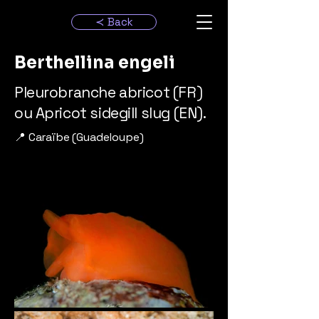
≺ Back
Berthellina engeli
Pleurobranche abricot (FR)
ou Apricot sidegill slug (EN).
📍 Caraïbe (Guadeloupe)